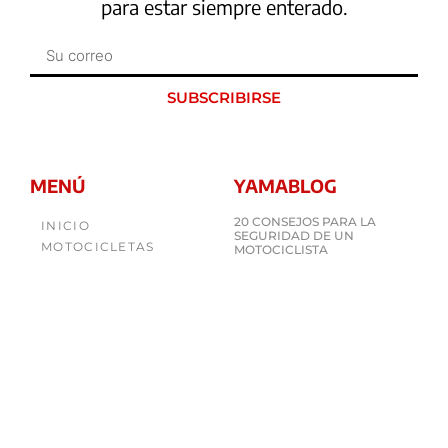
para estar siempre enterado.
SUBSCRIBIRSE
MENÚ
YAMABLOG
20 CONSEJOS PARA LA
INICIO
SEGURIDAD DE UN
MOTOCICLETAS
MOTOCICLISTA
Septiembre 17, 2019
CUADRACICLOS / SIDE BY SIDE
DIVISIÓN MARINA
TIPOS DE LLANTA PARA
CONTACTO
MOTO
YAMABLOG
Septiembre 17, 2019
¿CÓMO LEER TUS LLANTAS?
Septiembre 17, 2019